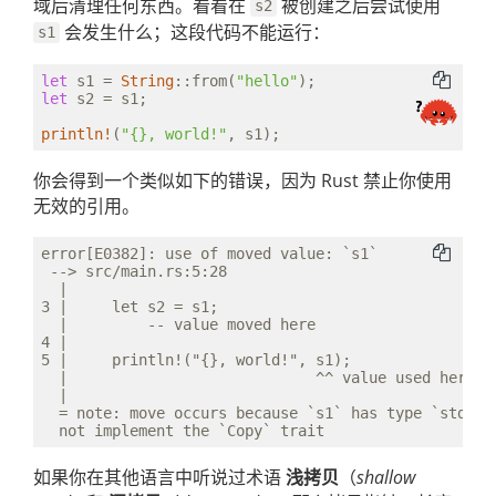
域后清理任何东西。看看在
被创建之后尝试使用
s2
会发生什么；这段代码不能运行：
s1
let
 s1 = 
String
::from(
"hello"
let
 s2 = s1;

println!
(
"{}, world!"
你会得到一个类似如下的错误，因为 Rust 禁止你使用
无效的引用。
error[E0382]: use of moved value: `s1`

 --> src/main.rs:5:28

  |

3 |     let s2 = s1;

  |         -- value moved here

4 |

5 |     println!("{}, world!", s1);

  |                            ^^ value used here af
  |

  = note: move occurs because `s1` has type `std::st
如果你在其他语言中听说过术语
浅拷贝
（
shallow