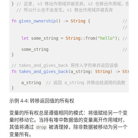
} 
// 这里, s3 移出作用域并被丢弃。s2 也移出作用域，但已
// 所以什么也不会发生。s1 移出作用域并被丢弃
fn
gives_ownership
() -> 
String
 {             
// gi
// 调
let
 some_string = 
String
::from(
"hello"
); 
// so
    some_string                              
// 返
}

// takes_and_gives_back 将传入字符串并返回该值
fn
takes_and_gives_back
(a_string: 
String
) -> 
String
    a_string  
// 返回 a_string 并移出给调用的函数
示例 4-4: 转移返回值的所有权
变量的所有权总是遵循相同的模式：将值赋给另一个变
量时移动它。当持有堆中数据值的变量离开作用域时，
其值将通过
被清理掉，除非数据被移动为另一个
drop
变量所有。