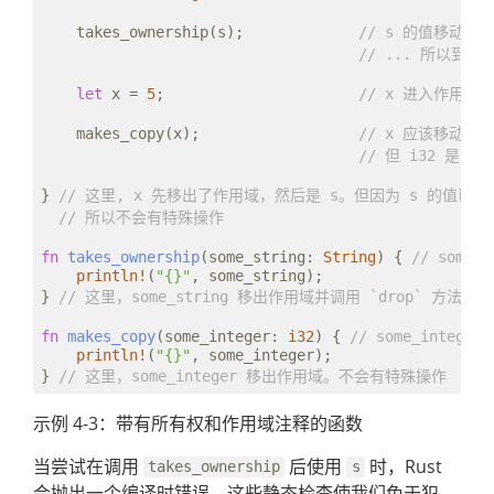
    takes_ownership(s);             
// s 的值移动到函
// ... 所以到
let
 x = 
5
;                      
// x 进入作用域
    makes_copy(x);                  
// x 应该移动函
// 但 i32 是 
} 
// 这里, x 先移出了作用域，然后是 s。但因为 s 的值已
// 所以不会有特殊操作
fn
takes_ownership
(some_string: 
String
) { 
// some
println!
(
"{}"
, some_string);

} 
// 这里，some_string 移出作用域并调用 `drop` 方法
fn
makes_copy
(some_integer: 
i32
) { 
// some_integ
println!
(
"{}"
, some_integer);

} 
// 这里，some_integer 移出作用域。不会有特殊操作
示例 4-3：带有所有权和作用域注释的函数
当尝试在调用
后使用
时，Rust
takes_ownership
s
会抛出一个编译时错误。这些静态检查使我们免于犯