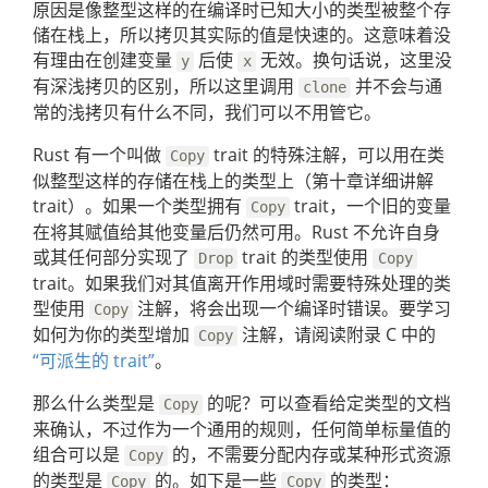
原因是像整型这样的在编译时已知大小的类型被整个存
储在栈上，所以拷贝其实际的值是快速的。这意味着没
有理由在创建变量
后使
无效。换句话说，这里没
y
x
有深浅拷贝的区别，所以这里调用
并不会与通
clone
常的浅拷贝有什么不同，我们可以不用管它。
Rust 有一个叫做
trait 的特殊注解，可以用在类
Copy
似整型这样的存储在栈上的类型上（第十章详细讲解
trait）。如果一个类型拥有
trait，一个旧的变量
Copy
在将其赋值给其他变量后仍然可用。Rust 不允许自身
或其任何部分实现了
trait 的类型使用
Drop
Copy
trait。如果我们对其值离开作用域时需要特殊处理的类
型使用
注解，将会出现一个编译时错误。要学习
Copy
如何为你的类型增加
注解，请阅读附录 C 中的
Copy
“可派生的 trait”
。
那么什么类型是
的呢？可以查看给定类型的文档
Copy
来确认，不过作为一个通用的规则，任何简单标量值的
组合可以是
的，不需要分配内存或某种形式资源
Copy
的类型是
的。如下是一些
的类型：
Copy
Copy