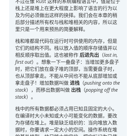
不过在像 Rust 这样的系统编程语言中，值是位于
栈上还是堆上在更大程度上影响了语言的行为以
及为何必须做出这样的抉择。我们会在本章的稍
后部分描述所有权与栈和堆相关的内容，所以这
里只是一个用来预热的简要解释。
栈和堆都是代码在运行时可供使用的内存，但是
它们的结构不同。栈以放入值的顺序存储值并以
相反顺序取出值。这也被称作
后进先出
（
last in,
first out
）。想象一下一叠盘子：当增加更多盘子
时，把它们放在盘子堆的顶部，当需要盘子时，
也从顶部拿走。不能从中间也不能从底部增加或
拿走盘子！增加数据叫做
进栈
（
pushing onto the
stack
），而移出数据叫做
出栈
（
popping off the
stack
）。
栈中的所有数据都必须占用已知且固定的大小。
在编译时大小未知或大小可能变化的数据，要改
为存储在堆上。堆是缺乏组织的：当向堆放入数
据时，你要请求一定大小的空间。操作系统在堆