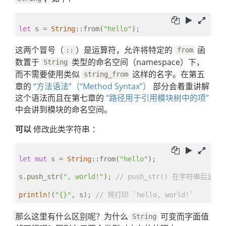
let
 s = 
String
::from(
"hello"
这两个冒号（
）是运算符，允许将特定的
函
::
from
数置于
类型的命名空间（namespace）下，
String
而不需要使用类似
这样的名字。在第五
string_from
章的
“方法语法”（“Method Syntax”）
部分会着重讲解
这个语法而且在第七章的
“路径用于引用模块树中的项”
中会讲到模块的命名空间。
可以
修改此类字符串 ：
let
mut
 s = 
String
::from(
"hello"
);

s.push_str(
", world!"
); 
// push_str() 在字符串后追
println!
(
"{}"
, s); 
// 将打印 `hello, world!`
那么这里有什么区别呢？为什么
可变而字面值
String