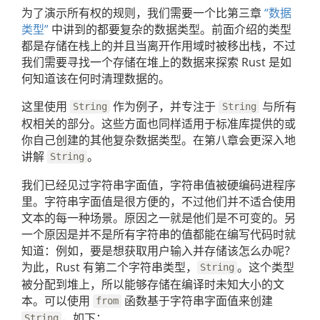
为了演示所有权的规则，我们需要一个比第三章
“数据
类型”
中讲到的都要复杂的数据类型。前面介绍的类型
都是存储在栈上的并且当离开作用域时被移出栈，不过
我们需要寻找一个存储在堆上的数据来探索 Rust 是如
何知道该在何时清理数据的。
这里使用
作为例子，并专注于
与所有
String
String
权相关的部分。这些方面也同样适用于标准库提供的或
你自己创建的其他复杂数据类型。在第八章会更深入地
讲解
。
String
我们已经见过字符串字面值，字符串值被硬编码进程序
里。字符串字面值是很方便的，不过他们并不适合使用
文本的每一种场景。原因之一就是他们是不可变的。另
一个原因是并不是所有字符串的值都能在编写代码时就
知道：例如，要是想获取用户输入并存储该怎么办呢？
为此，Rust 有第二个字符串类型，
。这个类型
String
被分配到堆上，所以能够存储在编译时未知大小的文
本。可以使用
函数基于字符串字面值来创建
from
，如下：
String