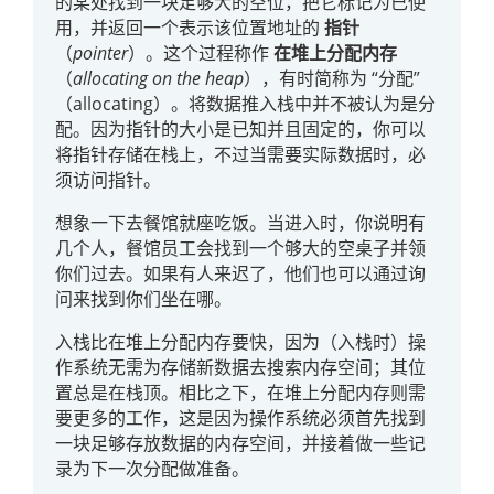
的某处找到一块足够大的空位，把它标记为已使
用，并返回一个表示该位置地址的
指针
（
pointer
）。这个过程称作
在堆上分配内存
（
allocating on the heap
），有时简称为 “分配”
（allocating）。将数据推入栈中并不被认为是分
配。因为指针的大小是已知并且固定的，你可以
将指针存储在栈上，不过当需要实际数据时，必
须访问指针。
想象一下去餐馆就座吃饭。当进入时，你说明有
几个人，餐馆员工会找到一个够大的空桌子并领
你们过去。如果有人来迟了，他们也可以通过询
问来找到你们坐在哪。
入栈比在堆上分配内存要快，因为（入栈时）操
作系统无需为存储新数据去搜索内存空间；其位
置总是在栈顶。相比之下，在堆上分配内存则需
要更多的工作，这是因为操作系统必须首先找到
一块足够存放数据的内存空间，并接着做一些记
录为下一次分配做准备。