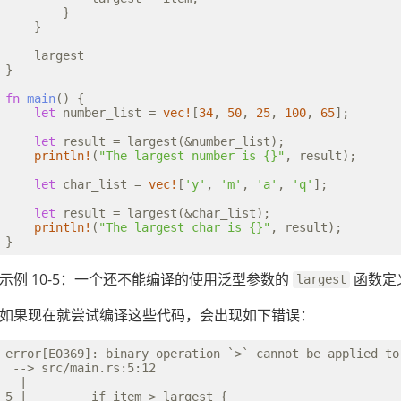
        }

    }

    largest

}

fn
main
() {

let
 number_list = 
vec!
[
34
, 
50
, 
25
, 
100
, 
65
];

let
 result = largest(&number_list);

println!
(
"The largest number is {}"
, result);

let
 char_list = 
vec!
[
'y'
, 
'm'
, 
'a'
, 
'q'
];

let
 result = largest(&char_list);

println!
(
"The largest char is {}"
, result);

示例 10-5：一个还不能编译的使用泛型参数的
函数定
largest
如果现在就尝试编译这些代码，会出现如下错误：
error[E0369]: binary operation `>` cannot be applied to 
 --> src/main.rs:5:12

  |

5 |         if item > largest {
