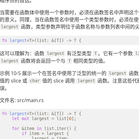
程序员的首选。
当需要在函数体中使用一个参数时，必须在函数签名中声明这个
的意义。同理，当在函数签名中使用一个类型参数时，必须在使
函数，类型参数声明位于函数名称与参数列表中间的
largest
fn
largest
这可以理解为：函数
有泛型类型
。它有一个参数
largest
T
l
函数将会返回一个与
相同类型的值。
largest
T
示例 10-5 展示一个在签名中使用了泛型的统一的
函数
largest
值的 slice 或
值的 slice 调用
函数。注意这些代
char
largest
误。
文件名: src/main.rs
fn
largest
<T>(list: &[T]) -> T {

let
mut
 largest = list[
0
];

for
 &item 
in
 list.iter() {

if
 item > largest {

            largest = item;
