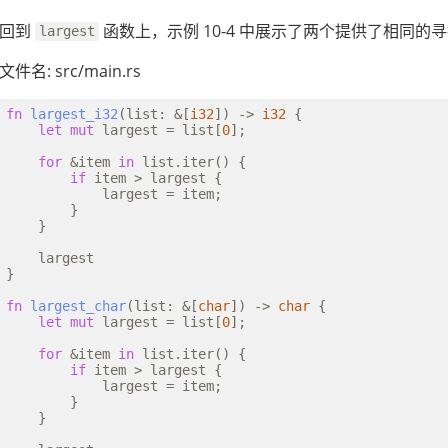
回到
函数上，示例 10-4 中展示了两个提供了相同的寻找
largest
文件名: src/main.rs
fn
largest_i32
(list: &[
i32
]) -> 
i32
 {

let
mut
 largest = list[
0
];

for
 &item 
in
 list.iter() {

if
 item > largest {

            largest = item;

        }

    }

    largest

}

fn
largest_char
(list: &[
char
]) -> 
char
 {

let
mut
 largest = list[
0
];

for
 &item 
in
 list.iter() {

if
 item > largest {

            largest = item;

        }

    }
