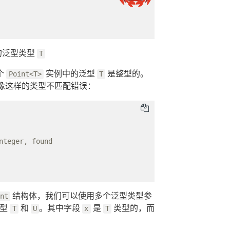
的泛型类型
T
个
实例中的泛型
是整型的。
Point<T>
T
像这样的类型不匹配错误：
teger, found

结构体，我们可以使用多个泛型类型参
nt
类型
和
。其中字段
是
类型的，而
T
U
x
T