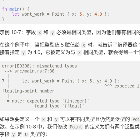
fn
main
() {

let
 wont_work = Point { x: 
5
, y: 
4.0
 };

示例 10-7：字段
和
必须是相同类型，因为他们都有相同
x
y
在这个例子中，当把整型值 5 赋值给
时，就告诉了编译器这
x
接着指定
为 4.0，它被定义为与
相同类型，就会得到一个
y
x
error[E0308]: mismatched types

 --> src/main.rs:7:38

  |

7 |     let wont_work = Point { x: 5, y: 4.0 };

  |                                      ^^^ expected in
floating-point number

  |

  = note: expected type `{integer}`

如果想要定义一个
和
可以有不同类型且仍然是泛型的
x
y
Poi
数。在示例 10-8 中，我们修改
的定义为拥有两个泛型
Point
字段
是
类型的：
y
U