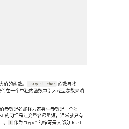
大值的函数。
函数寻找
largest_char
我们在一个单独的函数中引入泛型参数来消
值参数起名那样为这类型参数起一个名
ust 的习惯是让变量名尽量短，通常就只有
e）。
作为 “type” 的缩写是大部分 Rust
T