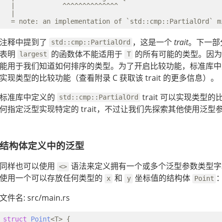
  |            ^^^^^^^^^^^^^^

  |

注释中提到了
，这是一个
trait
。下一部
std::cmp::PartialOrd
表明
的函数体不能适用于
的所有可能的类型。因
largest
T
能用于我们知道如何排序的类型。为了开启比较功能，标准库
实现类型的比较功能（查看附录 C 获取该 trait 的更多信息）。
标准库中定义的
trait 可以实现类型
std::cmp::PartialOrd
何指定泛型实现特定的 trait，不过让我们先探索其他使用泛型
结构体定义中的泛型
同样也可以使用
语法来定义拥有一个或多个泛型参数类型字段
<>
使用一个可以存放任何类型的
和
坐标值的结构体
x
y
Point
文件名: src/main.rs
struct
Point
<T> {
