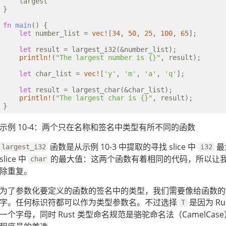
    largest

}

fn
main
() {

let
 number_list = 
vec!
[
34
, 
50
, 
25
, 
100
, 
65
];

let
 result = largest_i32(&number_list);

println!
(
"The largest number is {}"
let
 char_list = 
vec!
[
'y'
, 
'm'
, 
'a'
, 
'q'
];

let
 result = largest_char(&char_list);

println!
(
"The largest char is {}"
示例 10-4：两个只在名称和签名中类型有所不同的函数
函数是从示例 10-3 中提取的寻找 slice 中
最
largest_i32
i32
slice 中
的最大值：这两个函数有着相同的代码，所以让
char
除重复。
为了参数化要定义的函数的签名中的类型，我们需要像给函数的
字。任何标识符都可以作为类型参数名。不过选择
是因为 R
T
一个字母，同时 Rust 类型命名规范是骆驼命名法（CamelCas